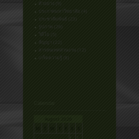
ตัวอย่าง
(9)
ประกาศมหาวิทยาลัย
(4)
ประชาสัมพันธ์
(23)
รูปภาพ
(26)
วิดีโอ
(5)
สัญญา
(22)
สารสนเทศส่วนงาน
(12)
เกร็ดความรู้
(8)
Calendar
August 2026
M
T
W
T
F
S
S
1
2