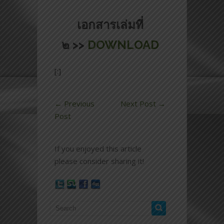
เอกสารเล่มที่
๒ >>
DOWNLOAD
[:]
←
Previous
Next Post
→
Post
If you enjoyed this article
please consider sharing it!