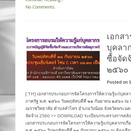
No Comments.
เอกสา
บุคลาก
ซื้อจั
๒๕๖๐
Posted on S
[:TH] เอกสารประกอบการจัดโครงการให้ความรู้แก่บุคลากร
ภาครัฐ พ.ศ. ๒๕๖๐ วันพฤหัสบดีที่ ๒๑ กันยายน ๒๕๖๐ ณ 
ณราชวิทยาลัย ตำบลลำไทร อำเภอวังน้อย จังหวัดพระน
จัดจ้าง 2560 >> DOWNLOAD ระเบียบกระทรวงการ
เอกสารประกอบการจัดโครงการให้ความรู้แก่บุคลากรเกี่ยว
พ.ศ. ๒๕๖๐ วันพฤหัสบดีที่ ๒๑ กันยายน ๒๕๖๐ ณ ห้องเธ