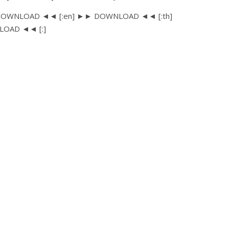
DOWNLOAD ◄◄ [:en] ►► DOWNLOAD ◄◄ [:th]
OAD ◄◄ [:]