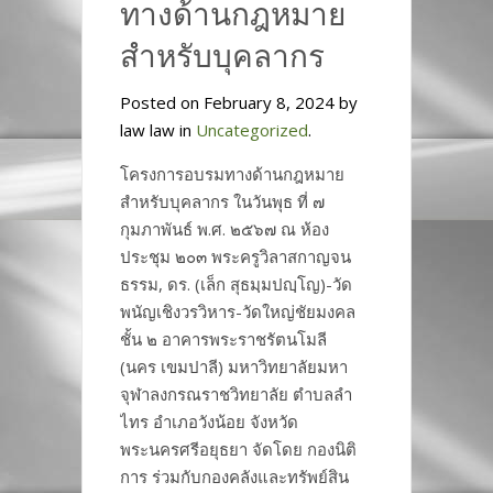
ทางด้านกฎหมาย
สำหรับบุคลากร
Posted on February 8, 2024 by
law law in
Uncategorized
.
โครงการอบรมทางด้านกฎหมาย
สำหรับบุคลากร ในวันพุธ ที่ ๗
กุมภาพันธ์ พ.ศ. ๒๕๖๗ ณ ห้อง
ประชุม ๒๐๓ พระครูวิลาสกาญจน
ธรรม, ดร. (เล็ก สุธมฺมปญฺโญ)-วัด
พนัญเชิงวรวิหาร-วัดใหญ่ชัยมงคล
ชั้น ๒ อาคารพระราชรัตนโมลี
(นคร เขมปาลี) มหาวิทยาลัยมหา
จุฬาลงกรณราชวิทยาลัย ตำบลลำ
ไทร อำเภอวังน้อย จังหวัด
พระนครศรีอยุธยา จัดโดย กองนิติ
การ ร่วมกับกองคลังและทรัพย์สิน