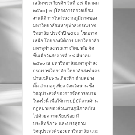
เฉลิมพระเกียรติฯ วันที่ ๒๘ มีนาคม
๒๕๖๐ [:en]โครงการตรวจเยี่ยม
งานนิติการในส่วนงานภูมิภาคของ
มหาวิทยาลัยมหาจุฬาลงกรณราช
วิทยาลัย ประจำปี ๒๕๖๐ โซนภาค
เหนือ โดยกองนิติการ มหาวิทยาลัย
มหาจุฬาลงกรณราชวิทยาลัย จัด
ขึ้นเมื่อวันอังคารที่ ๒๘ มีนาคม
๒๕๖๐ ณ มหาวิทยาลัยมหาจุฬาลง
กรณราชวิทยาลัย วิทยาลัยสงฆ์นคร
น่านเฉลิมพระเกียรติฯ ตำบลม่วง
ตึ๊ด อำเภอภูเพียง จังหวัดน่าน ซึ่ง
วัตถุประสงค์ของการจัดการอบรม
ในครั้งนี้ เพื่อให้การปฏิบัติงานด้าน
กฎหมายของส่วนงานภูมิภาคเป็น
ไปด้วยความเรียบร้อย มี
ประสิทธิภาพ และบรรลุตาม
วัตถุประสงค์ของมหาวิทยาลัย และ