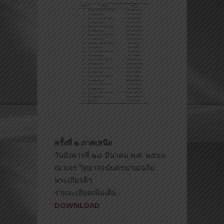
ครั้งที่ ๒ ภาคเหนือ
วันอังคารที่ ๒๘ มีนาคม พ.ศ. ๒๕๖๐
ณ มจร วิทยาสงฆ์นครน่านเฉลิม
พระเก
ียรติฯ
รายละเอียดเพิ่มเติม :
DOWNLOAD