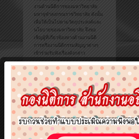
งานด้านนิติการของมหาวิทยาลัย
มหาจุฬาลงกรณราชวิทยาลัย ดังนั้น
เพื่อให้เป็นไปตามวัตถุประสงค์และ
นโยบายของมหาวิทยาลัย จึงขอ
เชิญผู้ที่เกี่ยวข้องทางด้านงานนิติ
การหรืองานนิติกรรมสัญญาต่างๆ
เข้าร่วมรับฟังเรื่องดังกล่าว
ชื่อโครงการ : โครงการตรวจเยี่ยม
งานนิติกา
รในส่วนงานภูมิภาคของ
มหาวิท
ยาลัยมหาจุฬาลงกรณราชวิ
ทยาล
ัย ประจำปี ๒๕๖๐
หน่วยงานที่รับผิดชอบ : กองนิติการ
สำนักงานอธิการบดี
วัตถุประสงค์ :
๑. เพื่อให้การปฏิบัติงานด้านก
ฎ