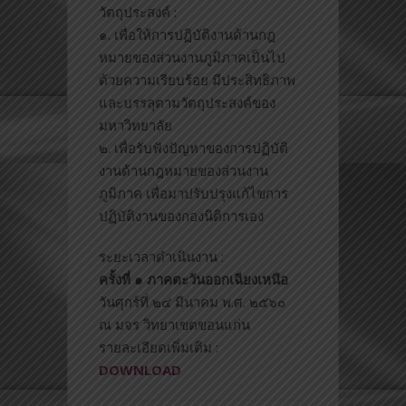
วัตถุประสงค์ :
๑. เพื่อให้การปฏิบัติงานด้านก
ฎ
หมายของส่วนงานภูมิภาคเป็น
ไป
ด้วยความเรียบร้อย มีประสิทธิภาพ
และบรรลุตามวัตถุประสงค์ของ
มหาวิทยาลัย
๒. เพื่อรับฟังปัญหาของการปฏิบ
ัติ
งานด้านกฎหมายของส่วนงาน
ภูมิภาค เพื่อมาปรับปรุงแก้ไขการ
ปฏิ
บัติงานของกองนิติการเอง
ระยะเวลาดำเนินงาน :
ครั้งที่ ๑ ภาคตะวันออกเฉียงเหนือ
วันศุกร์ที่ ๒๔ มีนาคม พ.ศ. ๒๕๖๐
ณ มจร วิทยาเขตขอนแก่น
รายละเอียดเพิ่มเติม :
DOWNLOAD