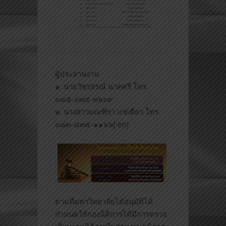
ผู้ประสานงาน
๑. นายวัชรสรณ์ นาคศรี โทร.
๐๘๕-๐๗๕-๓๖๐๙
๒. นางสาวมณฑิรา แซ่เตียว โทร.
๐๘๓-๘๓๕-๑๑๖๖[:en]
ตามที่มหาวิทยาลัยได้อนุมัติได้
กำหนดให้กองนิติการได้มีการตรวจ