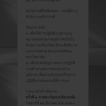
หน่วยงานที่รับผิดชอบ : กองนิติการ
สำนักงานอธิการบดี
วัตถุประสงค์ :
๑. เพื่อให้การปฏิบัติงานด้านก
ฎ
หมายของส่วนงานภูมิภาคเป็น
ไป
ด้วยความเรียบร้อย มีประสิทธิภาพ
และบรรลุตามวัตถุประสงค์ของ
มหาวิทยาลัย
๒. เพื่อรับฟังปัญหาของการปฏิบ
ัติ
งานด้านกฎหมายของส่วนงาน
ภูมิภาค เพื่อมาปรับปรุงแก้ไขการ
ปฏิ
บัติงานของกองนิติการเอง
ระยะเวลาดำเนินงาน :
ครั้งที่ ๑ ภาคตะวันออกเฉียงเหนือ
วันศุกร์ที่ ๒๔ มีนาคม พ.ศ. ๒๕๖๐