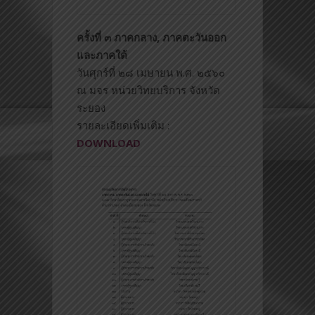
ครั้งที่ ๓ ภาคกลาง, ภาคตะวันออก
และภาคใต้
วันศุกร์ที่ ๒๘ เมษายน พ.ศ. ๒๕๖๐
ณ มจร หน่วยวิทยบริการ จังหวัด
ระยอง
รายละเอียดเพิ่มเติม :
DOWNLOAD