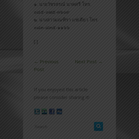
๑. นายวัชรสรณ์ นาคศรี โทร.
๐๘๕-๐๗๕-๓๖๐๙
๒. นางสาวมณฑิรา แซ่เตียว โทร.
๐๘๓-๘๓๕-๑๑๖๖
[:]
←
Previous
Next Post
→
Post
If you enjoyed this article
please consider sharing it!