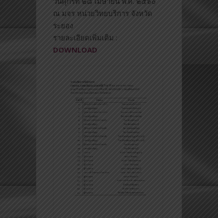
วันศุกร์ที่ ๒๘ เมษายน พ.ศ. ๒๕๖๐
ณ มจร หน่วยวิทยบริการ จังหวัด
ระยอง
รายละเอียดเพิ่มเติม :
DOWNLOAD