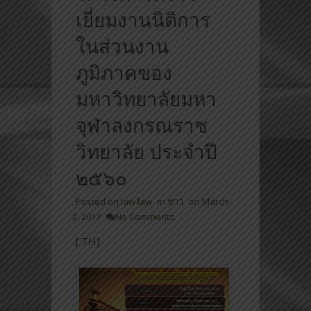
เยี่ยมงานนิติการ
ในส่วนงาน
ภูมิภาคของ
มหาวิทยาลัยมหา
จุฬาลงกรณราช
วิทยาลัย ประจำปี
๒๕๖๐
Posted on
law law
in
ข่าว
on
March
2, 2017
No Comments.
[:TH]