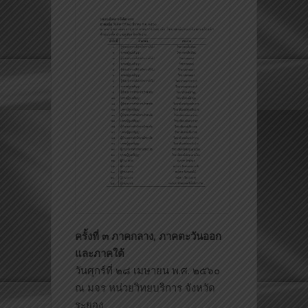
ครั้งที่ ๓ ภาคกลาง, ภาคตะวันออก
และภาคใต้
วันศุกร์ที่ ๒๘ เมษายน พ.ศ. ๒๕๖๐
ณ มจร หน่วยวิทยบริการ จังหวัด
ระยอง