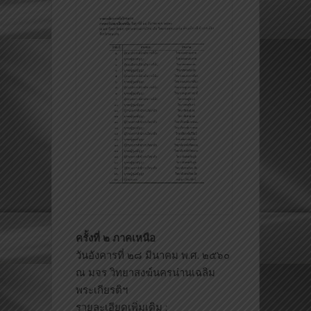
ครั้งที่ ๒ ภาคเหนือ
วันอังคารที่ ๒๘ มีนาคม พ.ศ. ๒๕๖๐
ณ มจร วิทยาสงฆ์นครน่านเฉลิม
พระเก
ียรติฯ
รายละเอียดเพิ่มเติม :