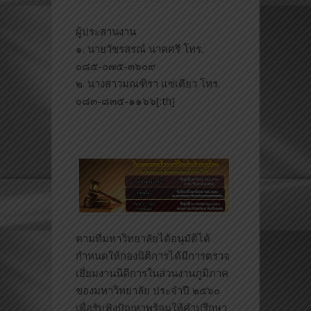
ผู้ประสานงาน
๑. นายวัชรสรณ์ นาคศรี โทร.
๐๘๕-๐๗๕-๓๖๐๙
๒. นางสาวมณฑิรา แซ่เตียว โทร.
๐๘๓-๘๓๕-๑๑๖๖[:th]
ตามที่มหาวิทยาลัยได้อนุมัติได้
กำหนดให้กองนิติการได้มีการตรวจ
เยี่ยมงานนิติการในส่วนงานภูมิภาค
ของมหาวิทยาลัย ประจำปี ๒๕๖๐
เพื่อรับฟังปัญหาพร้อมให้คำปรึกษา