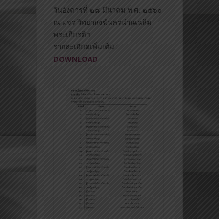
วันอังคารที่ ๒๘ มีนาคม พ.ศ. ๒๕๖๐
ณ มจร วิทยาสงฆ์นครน่านเฉลิม
พระเก
ียรติฯ
รายละเอียดเพิ่มเติม :
DOWNLOAD