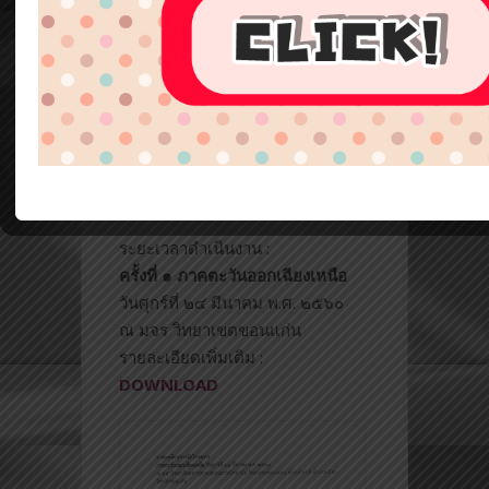
หมายของส่วนงานภูมิภาคเป็น
ไป
ด้วยความเรียบร้อย มีประสิทธิภาพ
และบรรลุตามวัตถุประสงค์ของ
มหาวิทยาลัย
๒. เพื่อรับฟังปัญหาของการปฏิบ
ัติ
งานด้านกฎหมายของส่วนงาน
ภูมิภาค เพื่อมาปรับปรุงแก้ไขการ
ปฏิ
บัติงานของกองนิติการเอง
ระยะเวลาดำเนินงาน :
ครั้งที่ ๑ ภาคตะวันออกเฉียงเหนือ
วันศุกร์ที่ ๒๔ มีนาคม พ.ศ. ๒๕๖๐
ณ มจร วิทยาเขตขอนแก่น
รายละเอียดเพิ่มเติม :
DOWNLOAD