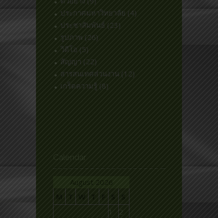
ตัวอย่าง
(9)
ประกาศมหาวิทยาลัย
(4)
ประชาสัมพันธ์
(23)
รูปภาพ
(26)
วิดีโอ
(5)
สัญญา
(22)
สารสนเทศส่วนงาน
(12)
เกร็ดความรู้
(8)
Calendar
August 2026
M
T
W
T
F
S
S
1
2