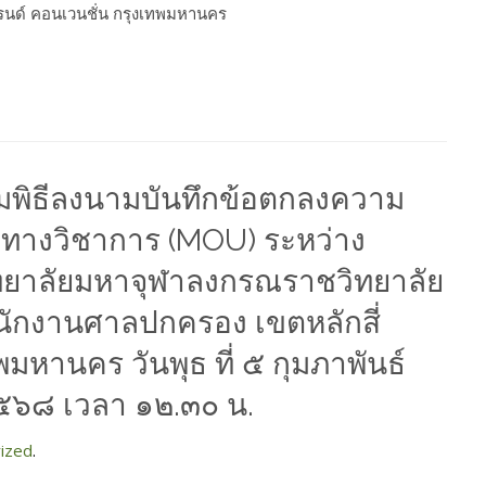
รนด์ คอนเวนชั่น กรุงเทพมหานคร
วมพิธีลงนามบันทึกข้อตกลงความ
อทางวิชาการ (MOU) ระหว่าง
ทยาลัยมหาจุฬาลงกรณราชวิทยาลัย
นักงานศาลปกครอง เขตหลักสี่
พมหานคร วันพุธ ที่ ๕ กุมภาพันธ์
๕๖๘ เวลา ๑๒.๓๐ น.
ized
.