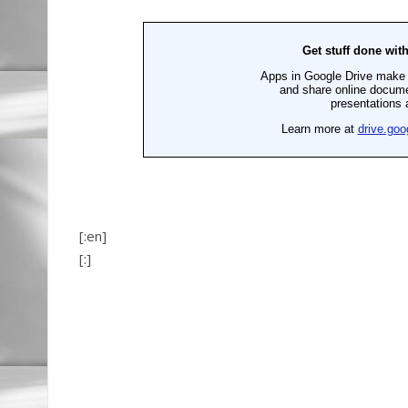
[:en]
[:]