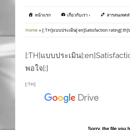
หน้าแรก
เกี่ยวกับเรา
›
สารสนเทศส
Home
»
[:TH]แบบประเมิน[:en]Satisfaction rating[:th
[:TH]แบบประเมิน[:en]Satisfacti
พอใจ[:]
[:TH]