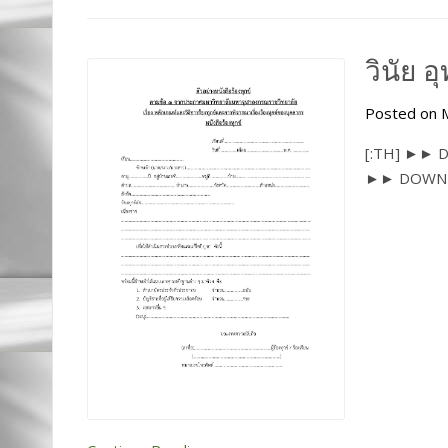
วินัย 
Posted on M
[:TH] ►► 
►► DOWNL