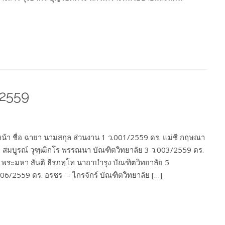
 2559
ำหน้า ชื่อ ฉายา นามสกุล ส่วนงาน 1 ว.001/2559 ดร. แม่ชี กฤษณา
 สมบูรณ์ วุฑฺฒิกโร พรรณนา บัณฑิตวิทยาลัย 3 ว.003/2559 ดร.
พระมหา สันติ ธีรภทฺโท นาถาบำรุง บัณฑิตวิทยาลัย 5
006/2559 ดร. อรชร – ไกรจักร์ บัณฑิตวิทยาลัย […]