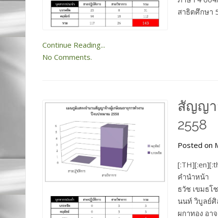
สาธิตศึกษา 5
Continue Reading...
No Comments.
สัญญาจ
2558
Posted on M
[:TH][:en][:
คำนำหน้า 
ธวัช เขมธโช
นนท์ วิบูลย์
ผกาทอง อาจา