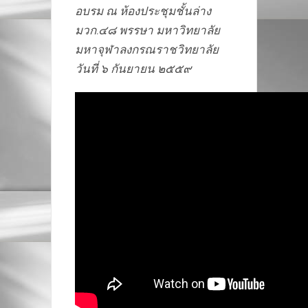
อบรม ณ ห้องประชุมชั้นล่าง
มวก.๔๘ พรรษา มหาวิทยาลัย
มหาจุฬาลงกรณราชวิทยาลัย
วันที่ ๖ กันยายน ๒๕๕๙