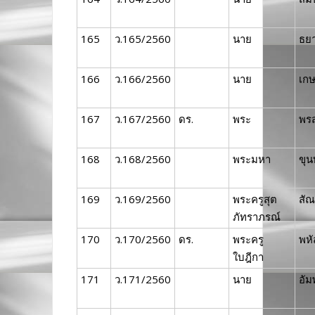
165
ว.165/2560
นาย
ธยา
166
ว.166/2560
นาย
เก
167
ว.167/2560
ดร.
พระ
พรส
168
ว.168/2560
พระมหา
ขุน
169
ว.169/2560
พระครูสุต
สัณ
ภัทราภรณ์
170
ว.170/2560
ดร.
พระครู
พหั
ใบฎีกา
171
ว.171/2560
นาย
อัม