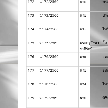
172
ว.172/2560
นาย
พรเ
173
ว.173/2560
นาย
ประ
174
ว.174/2560
พระ
ไพร
175
ว.175/2560
พระครูสังฆว
อี๊ด
ราภิรักษ์
176
ว.176/2560
พระ
ยุท
177
ว.177/2560
นาย
ยุท
178
ว.178/2560
นาง
ไพ
179
ว.179/2560
นาย
พิช