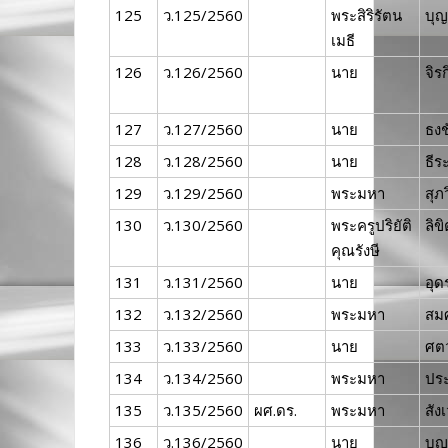
125
ว.125/2560
พระสิริรัตน
บุญ
เมธี
126
ว.126/2560
นาย
จิร
127
ว.127/2560
นาย
ธงช
128
ว.128/2560
นาย
ธีร
129
ว.129/2560
พระมหา
สุภ
130
ว.130/2560
พระครูปริยัติ
ลิข
คุณรังษี
131
ว.131/2560
นาย
อุด
132
ว.132/2560
พระมหา
สมศ
133
ว.133/2560
นาย
ศต
134
ว.134/2560
พระมหา
ประ
135
ว.135/2560
ผศ.ดร.
พระมหา
สัง
136
ว.136/2560
นาย
บุญ