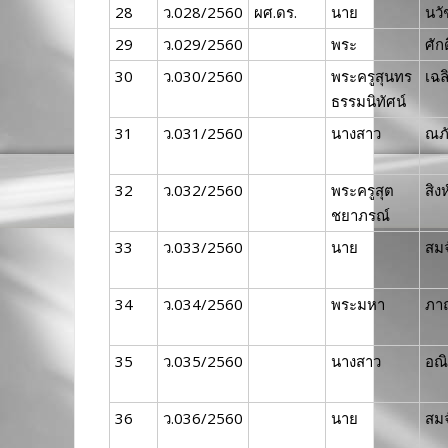
28
ว.028/2560
ผศ.ดร.
นาย
นวั
29
ว.029/2560
พระ
ศัก
30
ว.030/2560
พระครูสุนทร
เฉล
ธรรมนิทัศน์
31
ว.031/2560
นางสาว
ณภั
32
ว.032/2560
พระครูสุต
สิงห
ชยาภรณ์
33
ว.033/2560
นาย
สมจ
34
ว.034/2560
พระมหา
ภาณ
35
ว.035/2560
นางสาว
อณ
36
ว.036/2560
นาย
สมจ