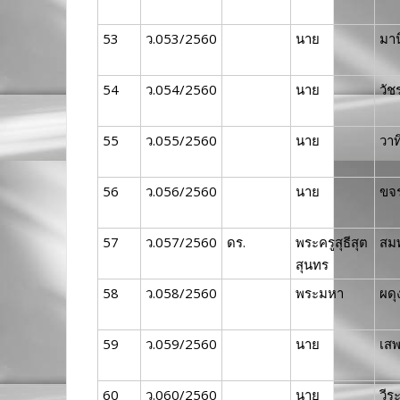
53
ว.053/2560
นาย
มาน
54
ว.054/2560
นาย
วัช
55
ว.055/2560
นาย
วาท
56
ว.056/2560
นาย
ขจ
57
ว.057/2560
ดร.
พระครูสุธีสุต
สมพ
สุนทร
58
ว.058/2560
พระมหา
ผดุง
59
ว.059/2560
นาย
เส
60
ว.060/2560
นาย
วีร