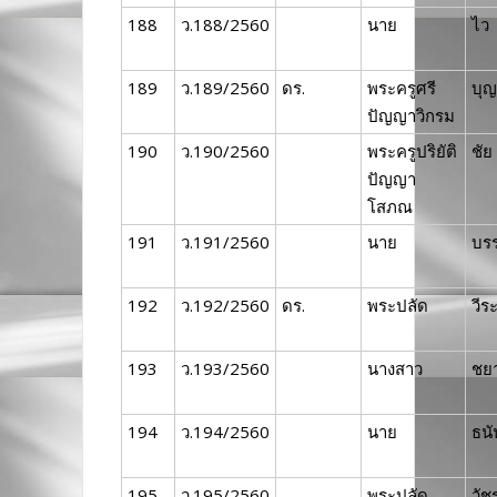
188
ว.188/2560
นาย
ไว
189
ว.189/2560
ดร.
พระครูศรี
บุญ
ปัญญาวิกรม
190
ว.190/2560
พระครูปริยัติ
ชัย
ปัญญา
โสภณ
191
ว.191/2560
นาย
บร
192
ว.192/2560
ดร.
พระปลัด
วีร
193
ว.193/2560
นางสาว
ชย
194
ว.194/2560
นาย
ธนั
195
ว.195/2560
พระปลัด
วัช