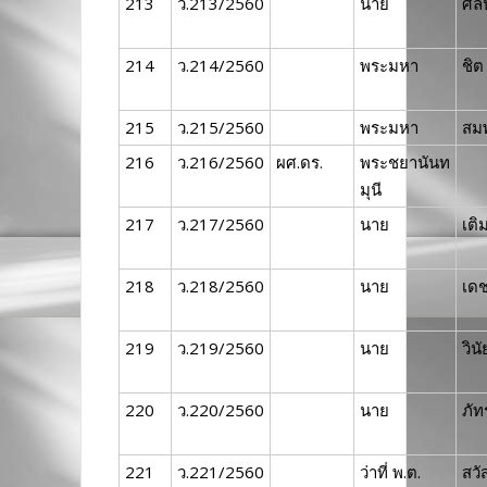
213
ว.213/2560
นาย
ศิล
214
ว.214/2560
พระมหา
ชิต
215
ว.215/2560
พระมหา
สม
216
ว.216/2560
ผศ.ดร.
พระชยานันท
มุนี
217
ว.217/2560
นาย
เติม
218
ว.218/2560
นาย
เด
219
ว.219/2560
นาย
วินั
220
ว.220/2560
นาย
ภั
221
ว.221/2560
ว่าที่ พ.ต.
สวัส