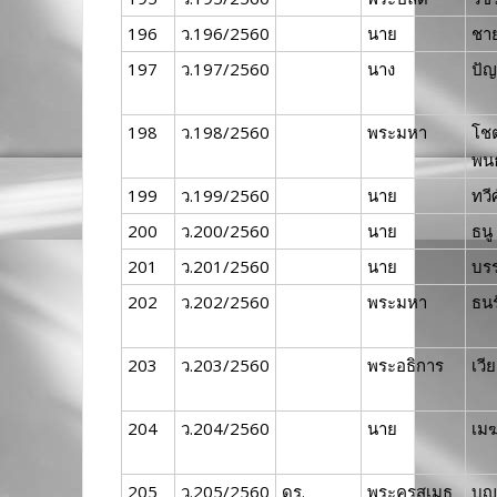
196
ว.196/2560
นาย
ชา
197
ว.197/2560
นาง
ปัญ
198
ว.198/2560
พระมหา
โชต
พนธ
199
ว.199/2560
นาย
ทวีศ
200
ว.200/2560
นาย
ธนู
201
ว.201/2560
นาย
บร
202
ว.202/2560
พระมหา
ธนร
203
ว.203/2560
พระอธิการ
เวี
204
ว.204/2560
นาย
เม
205
ว.205/2560
ดร.
พระครูสุเมธ
บุญ