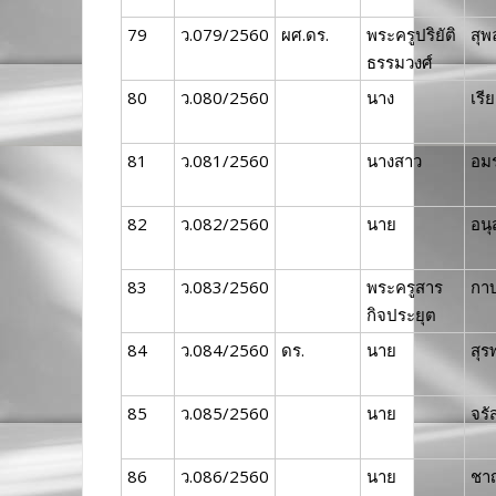
79
ว.079/2560
ผศ.ดร.
พระครูปริยัติ
สุพ
ธรรมวงศ์
80
ว.080/2560
นาง
เรี
81
ว.081/2560
นางสาว
อมร
82
ว.082/2560
นาย
อนุ
83
ว.083/2560
พระครูสาร
กา
กิจประยุต
84
ว.084/2560
ดร.
นาย
สุร
85
ว.085/2560
นาย
จรั
86
ว.086/2560
นาย
ชา