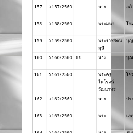
157
ว.157/2560
นาย
อภิ
158
ว.158/2560
พระมหา
โก
159
ว.159/2560
พระราชรัตน
บุญ
มุนี
160
ว.160/2560
ดร.
นาง
ปุ
161
ว.161/2560
พระครู
โช
ไพโรจน์
วัฒนาทร
162
ว.162/2560
นาย
ประ
163
ว.163/2560
พระ
แพ
164
ว.164/2560
นาย
สม