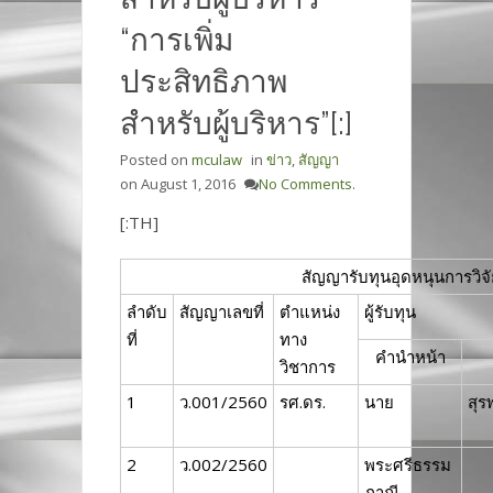
“การเพิ่ม
ประสิทธิภาพ
สำหรับผู้บริหาร”[:]
Posted on
mculaw
in
ข่าว
,
สัญญา
on
August 1, 2016
No Comments.
[:TH]
สัญญารับทุนอุดหนุนการว
ลำดับ
สัญญาเลขที่
ตำแหน่ง
ผู้รับทุน
ที่
ทาง
คำนำหน้า
วิชาการ
1
ว.001/2560
รศ.ดร.
นาย
สุร
2
ว.002/2560
พระศรีธรรม
ภาณี