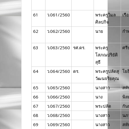
61
ว.061/2560
พระครูวิมล
เรือ
ศิลปกิจ
62
ว.062/2560
นาย
กำ
63
ว.063/2560
รศ.ดร.
พระครู
ศร
โสภณปริยัติ
สุธี
64
ว.064/2560
ดร.
พระครูปลัดสุ
โยธ
วัฒนจริยคุณ
65
ว.065/2560
นางสาว
สหั
66
ว.066/2560
นาง
พิส
67
ว.067/2560
พระปลัด
กัน
68
ว.068/2560
นางสาว
นภ
69
ว.069/2560
นางสาว
สหั