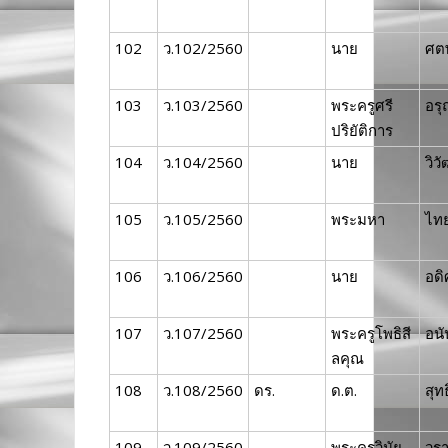
102
ว.102/2560
นาย
ศต
103
ว.103/2560
พระครูศรี
อร
ปริยัติการ
104
ว.104/2560
นาย
วิวั
105
ว.105/2560
พระมหา
ไท
106
ว.106/2560
นาย
อดิ
107
ว.107/2560
พระครูโพธิสี
อนั
ลคุณ
108
ว.108/2560
ดร.
ด.ต.
สุทธ
109
ว.109/2560
พระครูวินัย
วรา