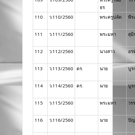
ธร
110
ว.110/2560
พระครูปลัด
พีร
111
ว.111/2560
พระมหา
สุม
112
ว.112/2560
นางสาว
อรท
113
ว.113/2560
ดร.
นาย
บูร
114
ว.114/2560
ดร.
นาย
บูร
115
ว.115/2560
พระมหา
วร
116
ว.116/2560
นาย
ปั