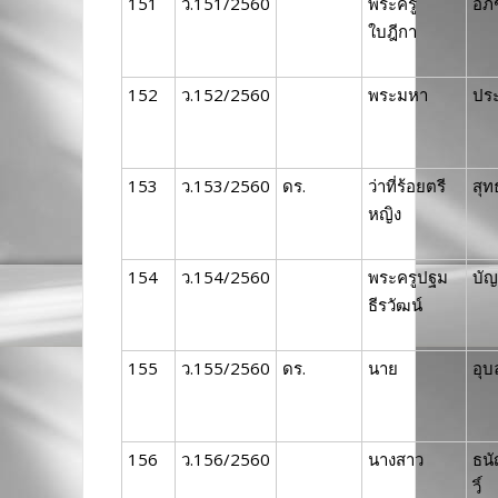
151
ว.151/2560
พระครู
อภ
ใบฎีกา
152
ว.152/2560
พระมหา
ปร
153
ว.153/2560
ดร.
ว่าที่ร้อยตรี
สุ
หญิง
154
ว.154/2560
พระครูปฐม
บั
ธีรวัฒน์
155
ว.155/2560
ดร.
นาย
อุบ
156
ว.156/2560
นางสาว
ธน
วิ์