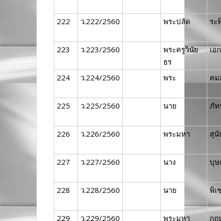
222
ว.222/2560
พระปลัด
ระพ
223
ว.223/2560
พระครูวินัย
เอก
ธร
224
ว.224/2560
พระ
คม
225
ว.225/2560
นาย
ภั
226
ว.226/2560
พระมหา
สุนั
227
ว.227/2560
นาง
บุษ
228
ว.228/2560
นาย
พิเ
229
ว.229/2560
พระมหา
กฤ