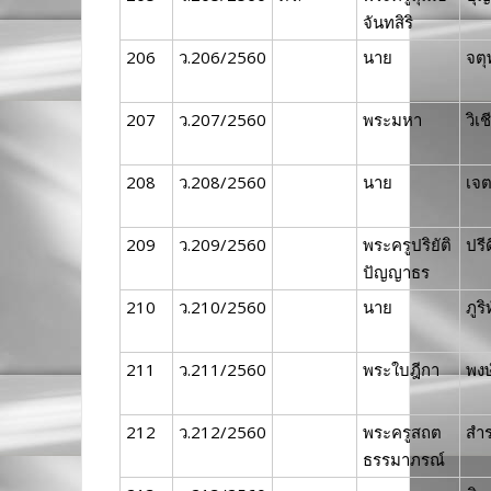
จันทสิริ
206
ว.206/2560
นาย
จตุ
207
ว.207/2560
พระมหา
วิเช
208
ว.208/2560
นาย
เจต
209
ว.209/2560
พระครูปริยัติ
ปรีด
ปัญญาธร
210
ว.210/2560
นาย
ภูริ
211
ว.211/2560
พระใบฎีกา
พงษ์
212
ว.212/2560
พระครูสถต
สำ
ธรรมาภรณ์