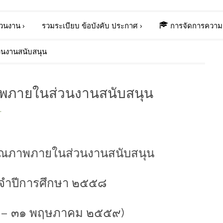
่วนงาน
›
รวมระเบียบ ข้อบังคับ ประกาศ
›
การจัดการความร
นงานสนับสนุน
พภายในส่วนงานสนับสนุน
.
ุณภาพภายในส่วนงานสนับสนุน
ะจำปีการศึกษา ๒๕๕๘
๘ – ๓๑ พฤษภาคม ๒๕๕๙)