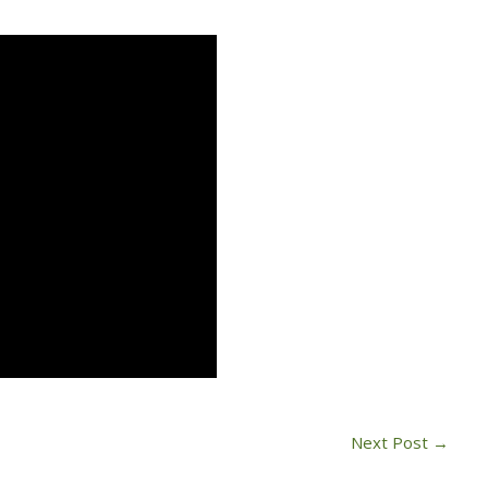
Next Post
→