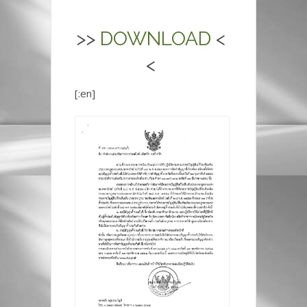
>>
DOWNLOAD
<
<
[:en]