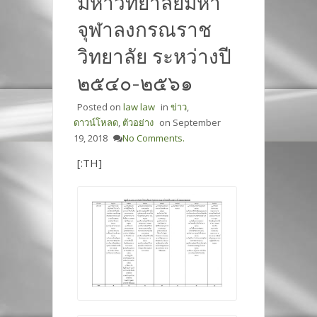
มหาวิทยาลัยมหา
จุฬาลงกรณราช
วิทยาลัย ระหว่างปี
๒๕๔๐-๒๕๖๑
Posted on
law law
in
ข่าว
,
ดาวน์โหลด
,
ตัวอย่าง
on
September
19, 2018
No Comments.
[:TH]