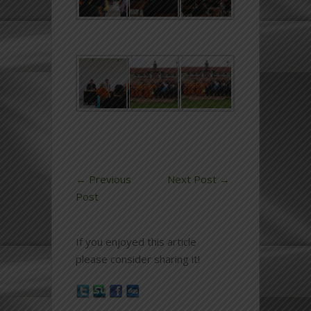
←
Previous
Next Post
→
Post
If you enjoyed this article
please consider sharing it!