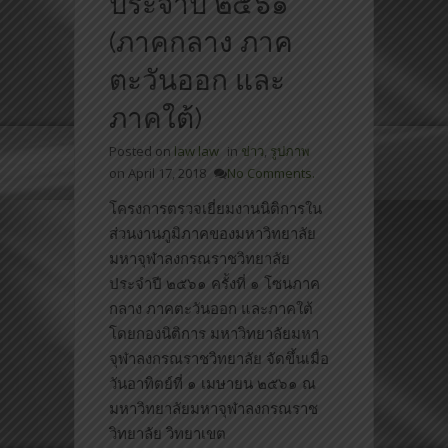
ประจำปี ๒๕๖๑
(ภาคกลาง ภาค
ตะวันออก และ
ภาคใต้)
Posted on
law law
in
ข่าว
,
รูปภาพ
on
April 17, 2018
No Comments.
โครงการตรวจเยี่ยมงานนิติการใน
ส่วนงานภูมิภาคของมหาวิทยาลัย
มหาจุฬาลงกรณราชวิทยาลัย
ประจำปี ๒๕๖๑ ครั้งที่ ๑ โซนภาค
กลาง ภาคตะวันออก และภาคใต้
โดยกองนิติการ มหาวิทยาลัยมหา
จุฬาลงกรณราชวิทยาลัย จัดขึ้นเมื่อ
วันอาทิตย์ที่ ๑ เมษายน ๒๕๖๑ ณ
มหาวิทยาลัยมหาจุฬาลงกรณราช
วิทยาลัย วิทยาเขต