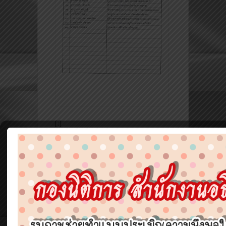
[:]
←
Previous
Next Post
→
Post
If you enjoyed this article
please consider sharing it!