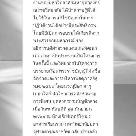
งานของมหาวิทยาลัยมหาจุฬาลงกร
ณราชวิทยาลัย ได้นำความรู้ที่ได้
ไปใช้ในการแก้ไขปัญหาในการ
ปฏิบัติงานได้อย่างมีประสิทธิภาพ
โดยพิธีเปิดการอบรมได้เกียรติจาก
พระสุวรรณเมธาภรณ์ รอง
อธิการบดีฝ่ายวางแผนและพัฒนา
เมตตามาเป็นประธานเปิดโครงการ
ในครั้งนี้ และวิทยากรในโครงการ
บรรยายเรื่อง พระราชบัญญัติจัดซื้อ
จัดจ้างและการบริหารพัสดุภาครัฐ
พ.ศ. ๒๕๖๐ โดยนางสุธิษา จารุ
เมธาวิทย์ นักวิชาการคลังชำนาญ
การพิเศษ บุคลากรกรมบัญชีกลาง
เมื่อวันพฤหัสบดีที่ ๒๑ กันยายน
๒๕๖๐ ณ ห้องเธียร์เตอร์โซน C
อาคารเรียนรวม มหาวิทยาลัยมหา
จุฬาลงกรณราชวิทยาลัย ตำบลลำ