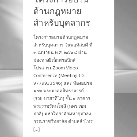
ด้านกฎหมาย
สำหรับบุคลากร
โครงการอบรมด้านกฎหมาย
สำหรับบุคลากร วันพฤหัสบดี ที่
๓ เมษายน พ.ศ. ๒๕๖๘ ผ่าน
ช่องทางอิเล็กทรอนิกส์
โปรแกรมZoom Video
Conference (Meeting ID:
9779933546) และ ห้องอบรม
๑๐๒ พระมงคลสิทธาจารย์
(รวย ปาสาทิโก) ชั้น ๑ อาคาร
พระราชรัตนโมลี (นคร เขม
ปาลี) มหาวิทยาลัยมหาจุฬาลง
กรณราชวิทยาลัย ตำบลลำไทร
[…]