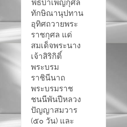
พิธีบำเพ็ญกุศล
ทักษิณานุปทาน
อุทิศถวายพระ
ราชกุศล แด่
สมเด็จพระนาง
เจ้าสิริกิติ์
พระบรม
ราชินีนาถ
พระบรมราช
ชนนีพันปีหลวง
ปัญญาสมวาร
(๕๐ วัน) และ