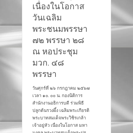
เนื่องในโอกาส
วันเฉลิม
พระชนมพรรษา
๗๒ พรรษา ๒๘
ณ หอประชุม
มวก. ๔๘
พรรษา
วันศุกร์ที่ ๒๖ กรกฎาคม ๒๕๖๗
เวลา ๑๐. ๐๐ น. กองนิติการ
สำนักงานอธิการบดี ร่วมพิธี
ปลูกต้นรวงผึ้ง เฉลิมพระเกียรติ
พระบาทสมเด็จพระวิชิรเกล้า
เจ้าอยู่หัว เนื่องในโอกาส มหา
มงคล พระบาทสมเด็จพระปร