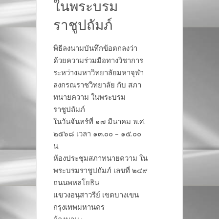
ในพระบรม
ราชูปถัมภ์
พิธีลงนามบันทึกข้อตกลงว่า
ด้วยความร่วมมือทางวิชาการ
ระหว่างมหาวิทยาลัยมหาจุฬา
ลงกรณราชวิทยาลัย กับ สภา
ทนายความ ในพระบรม
ราชูปถัมภ์
ในวันจันทร์ที่ ๑๗ มีนาคม พ.ศ.
๒๕๖๘ เวลา ๑๓.๐๐ – ๑๕.๐๐
น.
ห้องประชุมสภาทนายความ ใน
พระบรมราชูปถัมภ์ เลขที่ ๒๔๙
ถนนพหลโยธิน
แขวงอนุสาวรีย์ เขตบางเขน
กรุงเทพมหานคร
ผู้ลงนาม :