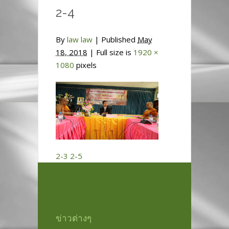
2-4
By
law law
|
Published
May
18, 2018
| Full size is
1920 ×
1080
pixels
2-3
2-5
ข่าวต่างๆ