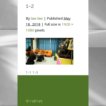
1-2
By
law law
|
Published
May
18, 2018
| Full size is
1920 ×
1080
pixels
1-1
1-3
ข่าวต่างๆ