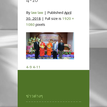
By
law law
|
Published
April
30, 2018
| Full size is
1920 ×
1080
pixels
4-9
4-11
ข่าวต่างๆ