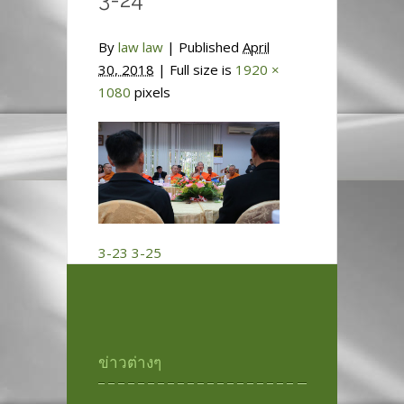
By
law law
|
Published
April
30, 2018
| Full size is
1920 ×
1080
pixels
3-23
3-25
ข่าวต่างๆ