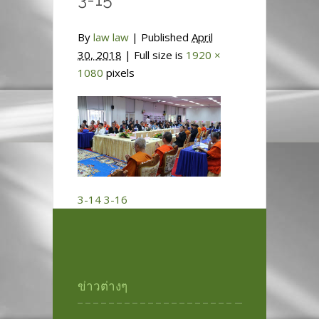
By
law law
|
Published
April
30, 2018
| Full size is
1920 ×
1080
pixels
3-14
3-16
ข่าวต่างๆ