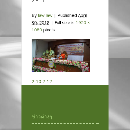
By
law law
|
Published
April
30, 2018
| Full size is
1920 ×
1080
pixels
2-10
2-12
ข่าวต่างๆ