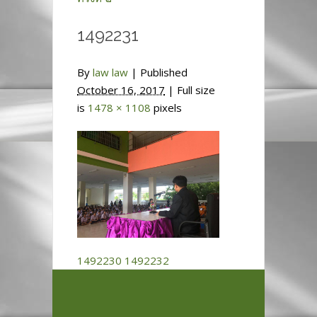
1492231
By
law law
|
Published
October 16, 2017
| Full size
is
1478 × 1108
pixels
1492230
1492232