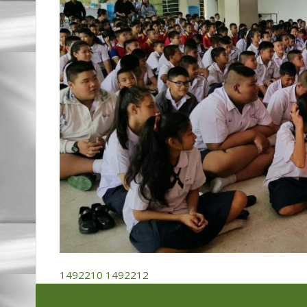
1492210
1492212